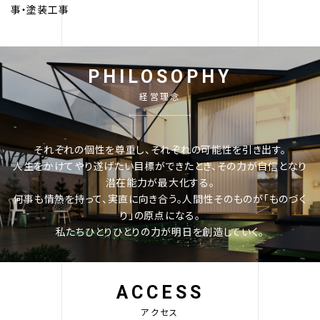
事・塗装工事
PHILOSOPHY
経営理念
それぞれの個性を尊重し、それぞれの可能性を引き出す。
人生をかけてやり遂げたい目標ができたとき、その力が自信となり
潜在能力が最大化する。
何事も情熱を持って、実直に向き合う。人間性そのものが「ものづく
り」の原点になる。
私たちひとりひとりの力が明日を創造していく。
ACCESS
アクセス